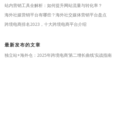
站内营销工具全解析：如何提升网站流量与转化率？
海外社媒营销平台有哪些？海外社交媒体营销平台盘点
跨境电商排名2023，十大跨境电商平台介绍
最新发布的文章
独立站+海外仓：2025年跨境电商’第二增长曲线’实战指南
請問使用這個瀏覽器註冊Gmail帳號的話會出現手機號碼認證嗎？
Google媒体广告平台DoubleClick，AdWords，AdMob, AdSense
有什么核心区别？
一个指纹浏览器多少钱？比VPS更稳定快速，多店铺安全运营的终极
解决方案
浏览器防追踪有用吗？揭秘网络隐私保护的关键
网站导航