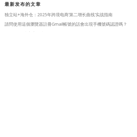
最新发布的文章
独立站+海外仓：2025年跨境电商’第二增长曲线’实战指南
請問使用這個瀏覽器註冊Gmail帳號的話會出現手機號碼認證嗎？
Google媒体广告平台DoubleClick，AdWords，AdMob, AdSense
有什么核心区别？
一个指纹浏览器多少钱？比VPS更稳定快速，多店铺安全运营的终极
解决方案
浏览器防追踪有用吗？揭秘网络隐私保护的关键
网站导航
网站首页
套餐价格
联系客服
使用教程
账号注册