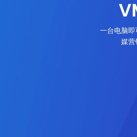
V
一台电脑即
媒营