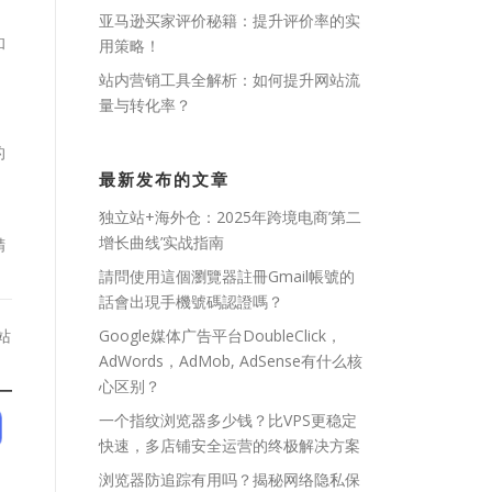
亚马逊买家评价秘籍：提升评价率的实
和
用策略！
站内营销工具全解析：如何提升网站流
量与转化率？
的
最新发布的文章
独立站+海外仓：2025年跨境电商’第二
增长曲线’实战指南
精
請問使用這個瀏覽器註冊Gmail帳號的
話會出現手機號碼認證嗎？
站
Google媒体广告平台DoubleClick，
AdWords，AdMob, AdSense有什么核
心区别？
一个指纹浏览器多少钱？比VPS更稳定
快速，多店铺安全运营的终极解决方案
浏览器防追踪有用吗？揭秘网络隐私保