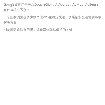
Google媒体广告平台DoubleClick，AdWords，AdMob, AdSense
有什么核心区别？
一个指纹浏览器多少钱？比VPS更稳定快速，多店铺安全运营的终极
解决方案
浏览器防追踪有用吗？揭秘网络隐私保护的关键
网站导航
网站首页
套餐价格
联系客服
使用教程
账号注册
软件下载