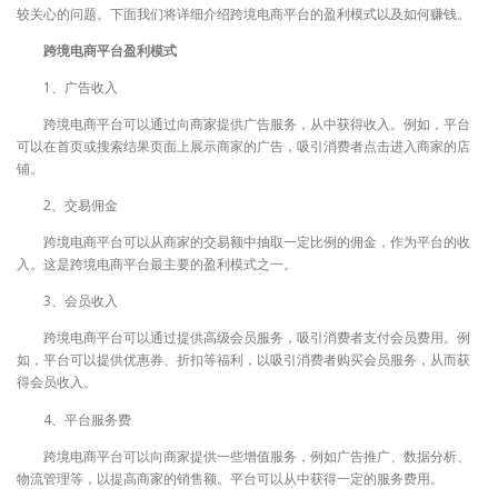
较关心的问题。下面我们将详细介绍跨境电商平台的盈利模式以及如何赚钱。
跨境电商平台盈利模式
1、广告收入
跨境电商平台可以通过向商家提供广告服务，从中获得收入。例如，平台
可以在首页或搜索结果页面上展示商家的广告，吸引消费者点击进入商家的店
铺。
2、交易佣金
跨境电商平台可以从商家的交易额中抽取一定比例的佣金，作为平台的收
入。这是跨境电商平台最主要的盈利模式之一。
3、会员收入
跨境电商平台可以通过提供高级会员服务，吸引消费者支付会员费用。例
如，平台可以提供优惠券、折扣等福利，以吸引消费者购买会员服务，从而获
得会员收入。
4、平台服务费
跨境电商平台可以向商家提供一些增值服务，例如广告推广、数据分析、
物流管理等，以提高商家的销售额。平台可以从中获得一定的服务费用。