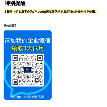
特别提醒
本博客内的文章不作为VMLogin浏览器的功能展示和业务操作指导使用。
联系我们