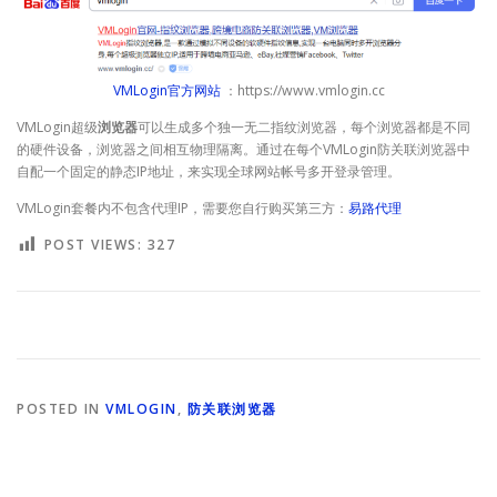
VMLogin官方网站
：https://www.vmlogin.cc
VMLogin超级
浏览器
可以生成多个独一无二指纹浏览器，每个浏览器都是不同
的硬件设备，浏览器之间相互物理隔离。通过在每个VMLogin防关联浏览器中
自配一个固定的静态IP地址，来实现全球网站帐号多开登录管理。
VMLogin套餐内不包含代理IP，需要您自行购买第三方：
易路代理
POST VIEWS:
327
POSTED IN
VMLOGIN
,
防关联浏览器