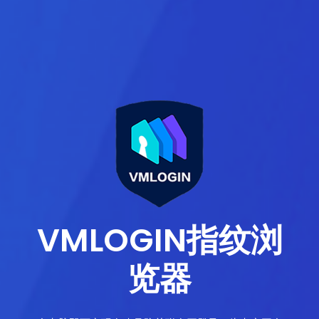
VMLOGIN指纹浏
览器