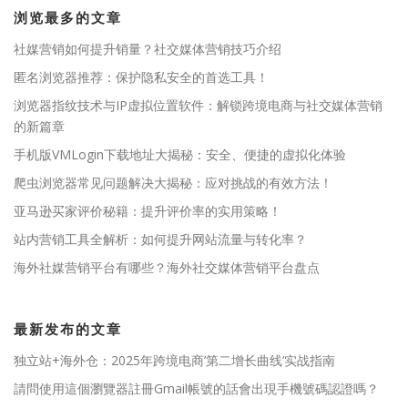
浏览最多的文章
社媒营销如何提升销量？社交媒体营销技巧介绍
匿名浏览器推荐：保护隐私安全的首选工具！
浏览器指纹技术与IP虚拟位置软件：解锁跨境电商与社交媒体营销
的新篇章
手机版VMLogin下载地址大揭秘：安全、便捷的虚拟化体验
爬虫浏览器常见问题解决大揭秘：应对挑战的有效方法！
亚马逊买家评价秘籍：提升评价率的实用策略！
站内营销工具全解析：如何提升网站流量与转化率？
海外社媒营销平台有哪些？海外社交媒体营销平台盘点
最新发布的文章
独立站+海外仓：2025年跨境电商’第二增长曲线’实战指南
請問使用這個瀏覽器註冊Gmail帳號的話會出現手機號碼認證嗎？