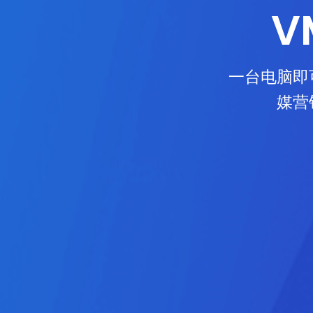
V
一台电脑即
媒营