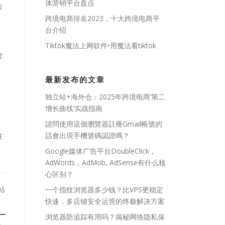
体营销平台盘点
告
跨境电商排名2023，十大跨境电商平
台介绍
Tiktok魔法上网软件•用魔法看tiktok
付
最新发布的文章
独立站+海外仓：2025年跨境电商’第二
增长曲线’实战指南
請問使用這個瀏覽器註冊Gmail帳號的
話會出現手機號碼認證嗎？
驻
Google媒体广告平台DoubleClick，
AdWords，AdMob, AdSense有什么核
心区别？
站
一个指纹浏览器多少钱？比VPS更稳定
快速，多店铺安全运营的终极解决方案
浏览器防追踪有用吗？揭秘网络隐私保