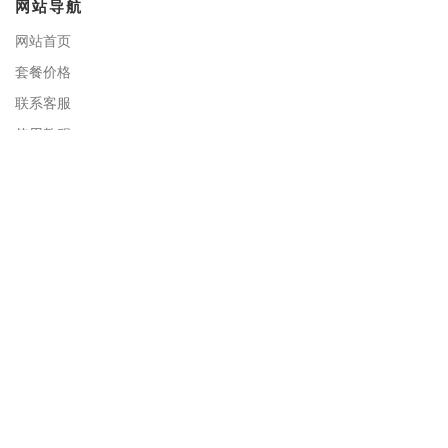
网站导航
网站首页
套餐价格
联系客服
使用教程
账号注册
软件下载
关于我们
Virtual multilogin 虚拟多登反指纹浏览器开发公司有着多年业内专家指导
和协作，立足于国内，服务于全球用户。我们致力于为用户提供最高等级
的隐私安全保障，让全球更多用户享受安全浏览网络服务依托自主知识产
权的虚拟浏览器平台形成完善的产品及服务体系。
秉承“以卓越的数据技
术为客户创造价值，实现客户成功”的使命，凭借产品技术的创新及坚实