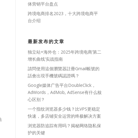
体营销平台盘点
跨境电商排名2023，十大跨境电商平
台介绍
最新发布的文章
独立站+海外仓：2025年跨境电商’第二
增长曲线’实战指南
請問使用這個瀏覽器註冊Gmail帳號的
話會出現手機號碼認證嗎？
Google媒体广告平台DoubleClick，
AdWords，AdMob, AdSense有什么核
心区别？
一个指纹浏览器多少钱？比VPS更稳定
快速，多店铺安全运营的终极解决方案
免
浏览器防追踪有用吗？揭秘网络隐私保
护的关键