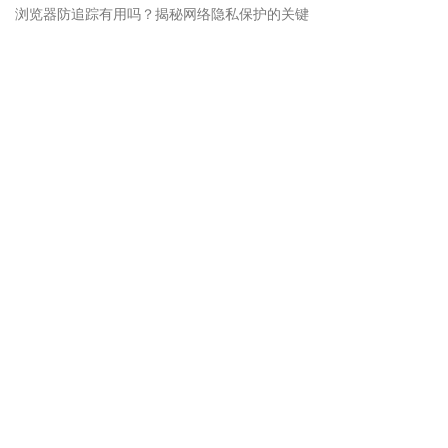
浏览器防追踪有用吗？揭秘网络隐私保护的关键
网站导航
网站首页
套餐价格
联系客服
使用教程
账号注册
软件下载
关于我们
Virtual multilogin 虚拟多登反指纹浏览器开发公司有着多年业内专家指导