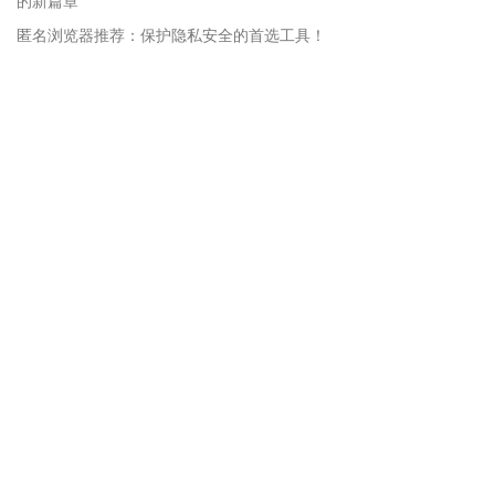
的新篇章
匿名浏览器推荐：保护隐私安全的首选工具！
手机版VMLogin下载地址大揭秘：安全、便捷的虚拟化体验
爬虫浏览器常见问题解决大揭秘：应对挑战的有效方法！
亚马逊买家评价秘籍：提升评价率的实用策略！
站内营销工具全解析：如何提升网站流量与转化率？
海外社媒营销平台有哪些？海外社交媒体营销平台盘点
最新发布的文章
独立站+海外仓：2025年跨境电商’第二增长曲线’实战指南
請問使用這個瀏覽器註冊Gmail帳號的話會出現手機號碼認證嗎？
Google媒体广告平台DoubleClick，AdWords，AdMob, AdSense
有什么核心区别？
一个指纹浏览器多少钱？比VPS更稳定快速，多店铺安全运营的终极
解决方案